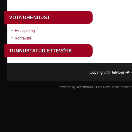
VÕTA ÜHENDUST
Hinnapäring
Kontaktid
TUNNUSTATUD ETTEVÕTE
Copyright ©
Tektoon-A
-
Powered by
| Find New
Sprint Phones 
WordPress